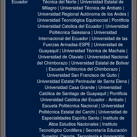
Técnica del Norte
|
Universidad Estatal de
Milagro
|
Universidad Técnica de Ambato
|
Universidad Regional Autónoma de los Andes
|
Universidad Tecnológica Equinoccial
|
Pontificia
Universidad Catolica del Ecuador
|
Universidad
Politécnica Salesiana
|
Universidad
Internacional del Ecuador
|
Universidad de las
Fuerzas Armadas-ESPE
|
Universidad de
Guayaquil
|
Universidad Técnica de Machala
|
Universidad de Otavalo
|
Universidad Nacional
del Chimborazo
|
Universidad Estatal de Bolivar
|
Escuela Politécnica del Chimborazo
|
Universidad San Francisco de Quito
|
Universidad Estatal Peninsular de Santa Elena
|
Universidad Casa Grande
|
Universidad
Católica de Santiago de Guayaquil
|
Pontificia
Universidad Católica del Ecuador - Ambato
|
Escuela Politécnica Nacional
|
Universidad
Politécnica Estatal del Carchi
|
Universidad de
Especialidades Espíritu Santo
|
Instituto de
Altos Estudios Nacionales
|
Instituto
Tecnológico Cordillera
|
Secretaría Educación
Superior, Ciencia, Tecnología e Innovación