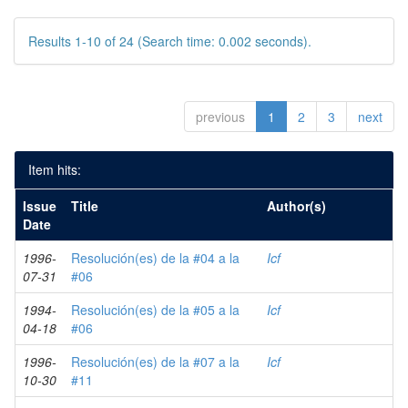
Results 1-10 of 24 (Search time: 0.002 seconds).
previous
1
2
3
next
Item hits:
Issue
Title
Author(s)
Date
1996-
Resolución(es) de la #04 a la
Icf
07-31
#06
1994-
Resolución(es) de la #05 a la
Icf
04-18
#06
1996-
Resolución(es) de la #07 a la
Icf
10-30
#11