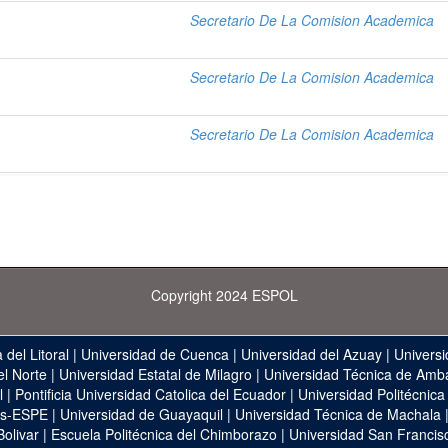
Secretario De La Comision Academica
Secretario De La Comision Academica
Secretario De La Comision Academica
Copyright 2024 ESPOL
 del Litoral
|
Universidad de Cuenca
|
Universidad del Azuay
|
Universi
el Norte
|
Universidad Estatal de Milagro
|
Universidad Técnica de Amb
l
|
Pontificia Universidad Catolica del Ecuador
|
Universidad Politécnica
as-ESPE
|
Universidad de Guayaquil
|
Universidad Técnica de Machala
Bolivar
|
Escuela Politécnica del Chimborazo
|
Universidad San Francis