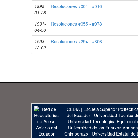
1999-
Resoluciones #001 - #016
01-28
1991-
Resoluciones #055 - #078
04-30
1993-
Resoluciones #294 - #306
12-02
CEDIA
|
Escuela Superior Politécnica
del Ecuador
|
Universidad Técnica d
Universidad Tecnológica Equinoccia
Universidad de las Fuerzas Armad
Chimborazo
|
Universidad Estatal de 