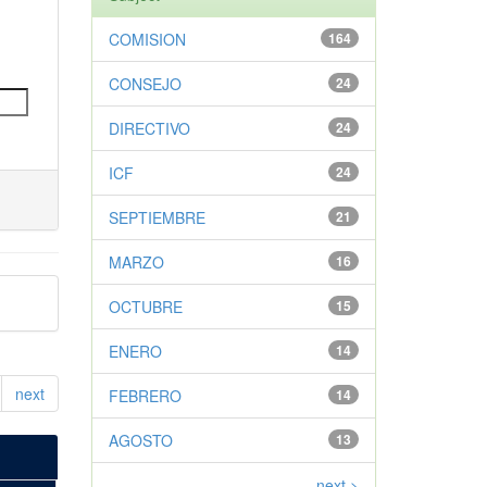
COMISION
164
CONSEJO
24
DIRECTIVO
24
ICF
24
SEPTIEMBRE
21
MARZO
16
OCTUBRE
15
ENERO
14
next
FEBRERO
14
AGOSTO
13
next >