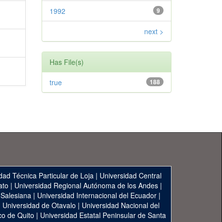
1992
9
next >
Has File(s)
true
188
dad Técnica Particular de Loja
|
Universidad Central
ato
|
Universidad Regional Autónoma de los Andes
|
 Salesiana
|
Universidad Internacional del Ecuador
|
|
Universidad de Otavalo
|
Universidad Nacional del
co de Quito
|
Universidad Estatal Peninsular de Santa