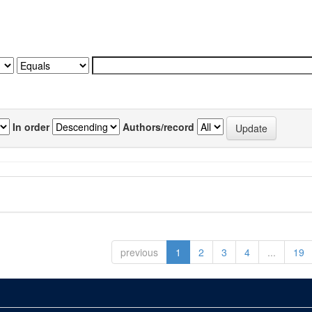
In order
Authors/record
previous
1
2
3
4
...
19