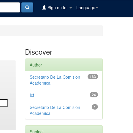
Sign on to:
Language
Discover
Author
Secretario De La Comision
163
Academica
Icf
24
Secretario De La Comisión
1
Académica
Subject