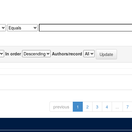
In order
Authors/record
previous
1
2
3
4
...
7