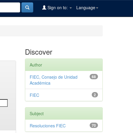
Sign on to:
Language
Discover
Author
FIEC, Consejo de Unidad
68
Académica
FIEC
2
Subject
Resoluciones FIEC
70