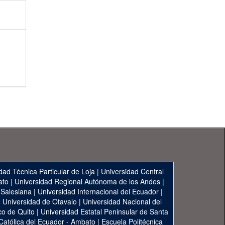
dad Técnica Particular de Loja
|
Universidad Central
ato
|
Universidad Regional Autónoma de los Andes
|
 Salesiana
|
Universidad Internacional del Ecuador
|
|
Universidad de Otavalo
|
Universidad Nacional del
co de Quito
|
Universidad Estatal Peninsular de Santa
 Católica del Ecuador - Ambato
|
Escuela Politécnica