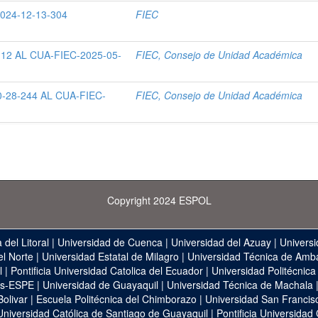
24-12-13-304
FIEC
12 AL CUA-FIEC-2025-05-
FIEC, Consejo de Unidad Académica
-28-244 AL CUA-FIEC-
FIEC, Consejo de Unidad Académica
Copyright 2024 ESPOL
 del Litoral
|
Universidad de Cuenca
|
Universidad del Azuay
|
Universi
el Norte
|
Universidad Estatal de Milagro
|
Universidad Técnica de Amb
l
|
Pontificia Universidad Catolica del Ecuador
|
Universidad Politécnica
as-ESPE
|
Universidad de Guayaquil
|
Universidad Técnica de Machala
Bolivar
|
Escuela Politécnica del Chimborazo
|
Universidad San Francis
Universidad Católica de Santiago de Guayaquil
|
Pontificia Universidad