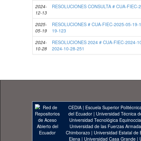
2024-
RESOLUCIONES CONSULTA # CUA-FIEC-20
12-13
2025-
RESOLUCIONES # CUA-FIEC-2025-05-19-1
05-19
19-123
2024-
RESOLUCIONES 2024 # CUA-FIEC-2024-10
10-28
2024-10-28-251
CEDIA
|
Escuela Superior Politécnica
del Ecuador
|
Universidad Técnica d
Universidad Tecnológica Equinoccia
Universidad de las Fuerzas Armad
Chimborazo
|
Universidad Estatal de 
Elena
|
Universidad Casa Grande
|