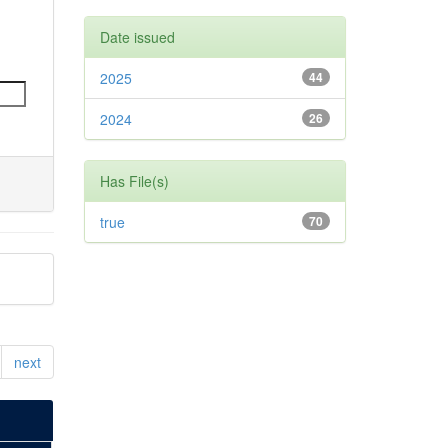
Date issued
2025
44
2024
26
Has File(s)
true
70
next