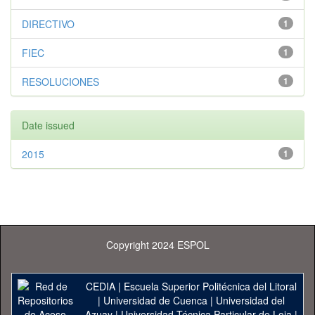
DIRECTIVO
1
FIEC
1
RESOLUCIONES
1
Date issued
2015
1
Copyright 2024 ESPOL
CEDIA
|
Escuela Superior Politécnica del Litoral
|
Universidad de Cuenca
|
Universidad del
Azuay
|
Universidad Técnica Particular de Loja
|