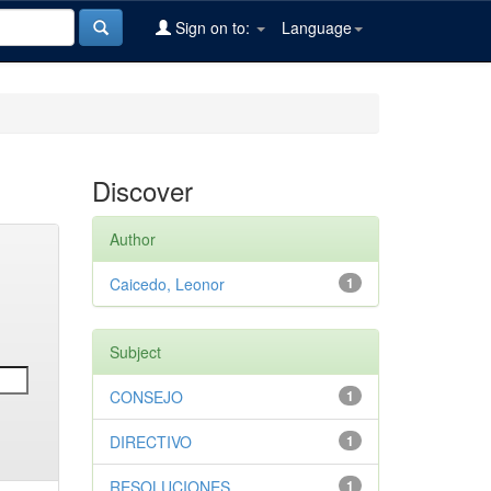
Sign on to:
Language
Discover
Author
Caicedo, Leonor
1
Subject
CONSEJO
1
DIRECTIVO
1
RESOLUCIONES
1