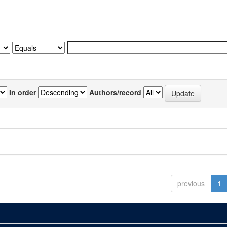
In order
Authors/record
previous
1