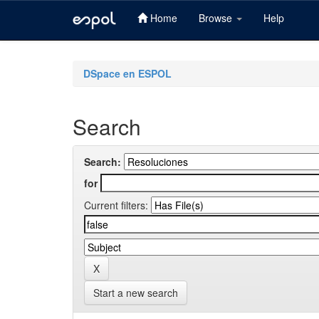
Home
Browse
Help
Skip
navigation
DSpace en ESPOL
Search
Search:
for
Current filters:
Start a new search