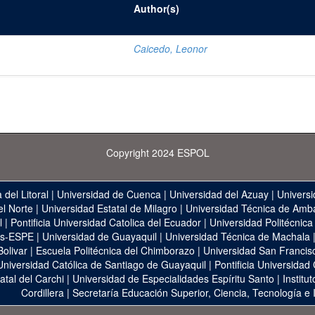
Author(s)
Caicedo, Leonor
Copyright 2024 ESPOL
 del Litoral
|
Universidad de Cuenca
|
Universidad del Azuay
|
Universi
el Norte
|
Universidad Estatal de Milagro
|
Universidad Técnica de Amb
l
|
Pontificia Universidad Catolica del Ecuador
|
Universidad Politécnica
as-ESPE
|
Universidad de Guayaquil
|
Universidad Técnica de Machala
Bolivar
|
Escuela Politécnica del Chimborazo
|
Universidad San Francis
Universidad Católica de Santiago de Guayaquil
|
Pontificia Universidad
atal del Carchi
|
Universidad de Especialidades Espíritu Santo
|
Institu
Cordillera
|
Secretaría Educación Superior, Ciencia, Tecnología e