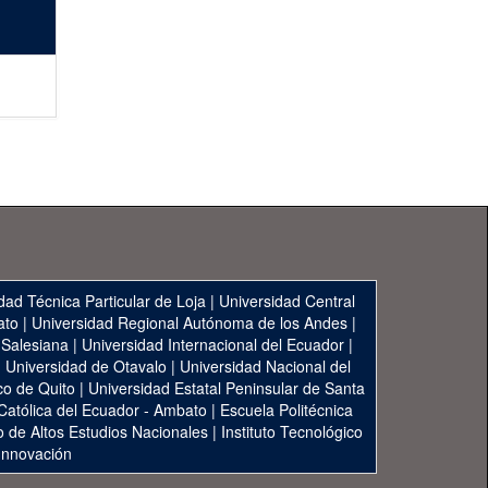
dad Técnica Particular de Loja
|
Universidad Central
ato
|
Universidad Regional Autónoma de los Andes
|
 Salesiana
|
Universidad Internacional del Ecuador
|
|
Universidad de Otavalo
|
Universidad Nacional del
co de Quito
|
Universidad Estatal Peninsular de Santa
 Católica del Ecuador - Ambato
|
Escuela Politécnica
to de Altos Estudios Nacionales
|
Instituto Tecnológico
 Innovación