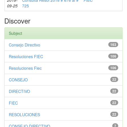
2018-
Consulta Resol 2018 # 676 al #
FIEC
09-25
725
Discover
Subject
Consejo Directivo
163
Resoluciones FIEC
106
Resoluciones Fiec
106
CONSEJO
22
DIRECTIVO
22
FIEC
22
RESOLUCIONES
22
CONSEJO DIRECTIVO
7