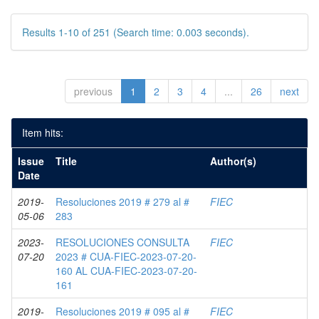
Results 1-10 of 251 (Search time: 0.003 seconds).
previous
1
2
3
4
...
26
next
Item hits:
Issue
Title
Author(s)
Date
2019-
Resoluciones 2019 # 279 al #
FIEC
05-06
283
2023-
RESOLUCIONES CONSULTA
FIEC
07-20
2023 # CUA-FIEC-2023-07-20-
160 AL CUA-FIEC-2023-07-20-
161
2019-
Resoluciones 2019 # 095 al #
FIEC