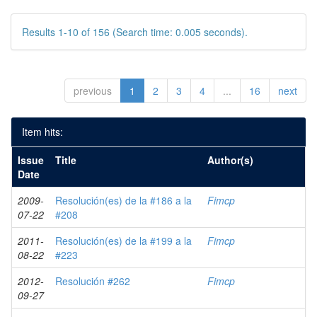
Results 1-10 of 156 (Search time: 0.005 seconds).
previous
1
2
3
4
...
16
next
Item hits:
Issue
Title
Author(s)
Date
2009-
Resolución(es) de la #186 a la
Fimcp
07-22
#208
2011-
Resolución(es) de la #199 a la
Fimcp
08-22
#223
2012-
Resolución #262
Fimcp
09-27