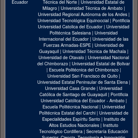
Técnica del Norte
|
Universidad Estatal de
Milagro
|
Universidad Técnica de Ambato
|
Universidad Regional Autónoma de los Andes
|
Universidad Tecnológica Equinoccial
|
Pontificia
Universidad Catolica del Ecuador
|
Universidad
Politécnica Salesiana
|
Universidad
Internacional del Ecuador
|
Universidad de las
Fuerzas Armadas-ESPE
|
Universidad de
Guayaquil
|
Universidad Técnica de Machala
|
Universidad de Otavalo
|
Universidad Nacional
del Chimborazo
|
Universidad Estatal de Bolivar
|
Escuela Politécnica del Chimborazo
|
Universidad San Francisco de Quito
|
Universidad Estatal Peninsular de Santa Elena
|
Universidad Casa Grande
|
Universidad
Católica de Santiago de Guayaquil
|
Pontificia
Universidad Católica del Ecuador - Ambato
|
Escuela Politécnica Nacional
|
Universidad
Politécnica Estatal del Carchi
|
Universidad de
Especialidades Espíritu Santo
|
Instituto de
Altos Estudios Nacionales
|
Instituto
Tecnológico Cordillera
|
Secretaría Educación
Superior, Ciencia, Tecnología e Innovación