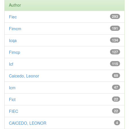
Author
Fiec
293
Fimcm
191
Icqa
134
Fimcp
127
Icf
115
Caicedo, Leonor
69
Icm
47
Fict
22
FIEC
22
CAICEDO, LEONOR
4