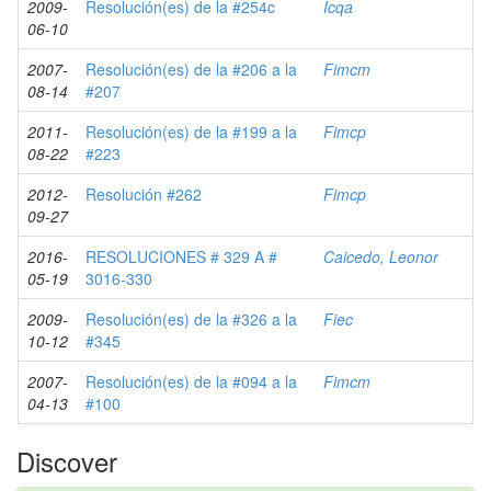
2009-
Resolución(es) de la #254c
Icqa
06-10
2007-
Resolución(es) de la #206 a la
Fimcm
08-14
#207
2011-
Resolución(es) de la #199 a la
Fimcp
08-22
#223
2012-
Resolución #262
Fimcp
09-27
2016-
RESOLUCIONES # 329 A #
Caicedo, Leonor
05-19
3016-330
2009-
Resolución(es) de la #326 a la
Fiec
10-12
#345
2007-
Resolución(es) de la #094 a la
Fimcm
04-13
#100
Discover