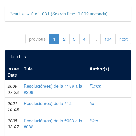
Results 1-10 of 1031 (Search time: 0.002 seconds).
previous
1
2
3
4
...
104
next
Item hits:
Issue
Title
Author(s)
Date
2009-
Resolución(es) de la #186 a la
Fimcp
07-22
#208
2001-
Resolución(es) de la #12
Icf
10-08
2005-
Resolución(es) de la #063 a la
Fiec
03-07
#082