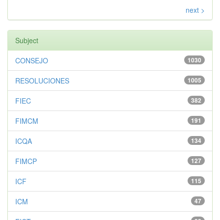
next >
Subject
CONSEJO
1030
RESOLUCIONES
1005
FIEC
382
FIMCM
191
ICQA
134
FIMCP
127
ICF
115
ICM
47