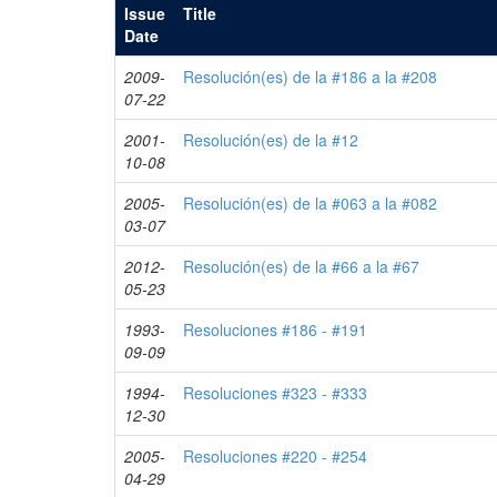
Issue
Title
Date
2009-
Resolución(es) de la #186 a la #208
07-22
2001-
Resolución(es) de la #12
10-08
2005-
Resolución(es) de la #063 a la #082
03-07
2012-
Resolución(es) de la #66 a la #67
05-23
1993-
Resoluciones #186 - #191
09-09
1994-
Resoluciones #323 - #333
12-30
2005-
Resoluciones #220 - #254
04-29