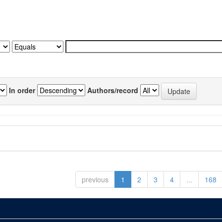
In order
Authors/record
previous
1
2
3
4
...
168