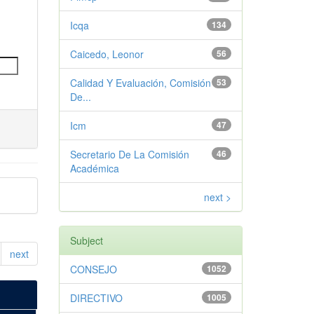
Icqa
134
Caicedo, Leonor
56
Calidad Y Evaluación, Comisión
53
De...
Icm
47
Secretario De La Comisión
46
Académica
next >
Subject
next
CONSEJO
1052
DIRECTIVO
1005