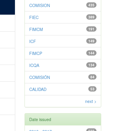
COMISION
435
FIEC
389
FIMCM
191
ICF
149
FIMCP
144
ICQA
134
COMISIÓN
84
CALIDAD
53
next >
Date issued