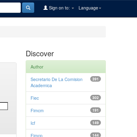
Sign on to:
Language
Discover
Author
Secretario De La Comision
391
Academica
Fiec
302
Fimcm
191
Icf
149
Fimcp
144