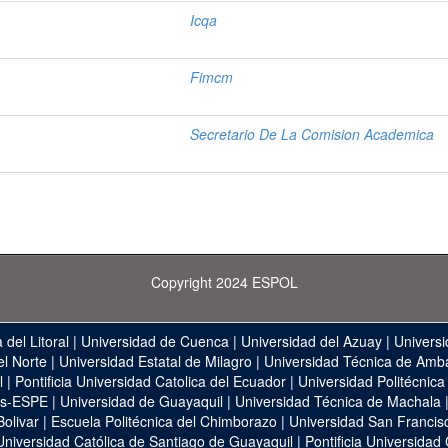
Icqa
Fimcm
Secretario De La Comision Academica
Copyright 2024 ESPOL
 del Litoral
|
Universidad de Cuenca
|
Universidad del Azuay
|
Universi
el Norte
|
Universidad Estatal de Milagro
|
Universidad Técnica de Amb
l
|
Pontificia Universidad Catolica del Ecuador
|
Universidad Politécnica
as-ESPE
|
Universidad de Guayaquil
|
Universidad Técnica de Machala
Bolivar
|
Escuela Politécnica del Chimborazo
|
Universidad San Francis
Universidad Católica de Santiago de Guayaquil
|
Pontificia Universidad