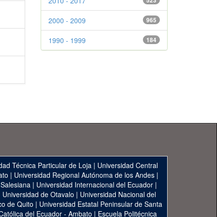
2010 - 2017
523
2000 - 2009
965
1990 - 1999
184
dad Técnica Particular de Loja
|
Universidad Central
ato
|
Universidad Regional Autónoma de los Andes
|
 Salesiana
|
Universidad Internacional del Ecuador
|
|
Universidad de Otavalo
|
Universidad Nacional del
co de Quito
|
Universidad Estatal Peninsular de Santa
 Católica del Ecuador - Ambato
|
Escuela Politécnica