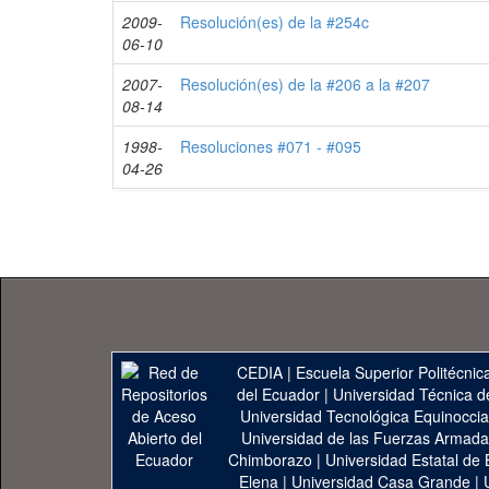
2009-
Resolución(es) de la #254c
06-10
2007-
Resolución(es) de la #206 a la #207
08-14
1998-
Resoluciones #071 - #095
04-26
CEDIA
|
Escuela Superior Politécnica
del Ecuador
|
Universidad Técnica d
Universidad Tecnológica Equinoccia
Universidad de las Fuerzas Armad
Chimborazo
|
Universidad Estatal de 
Elena
|
Universidad Casa Grande
|