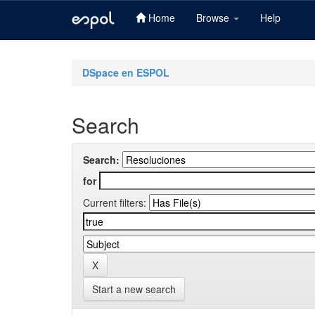
Home
Browse
Help
Skip
navigation
DSpace en ESPOL
Search
Search:
for
Current filters:
Start a new search