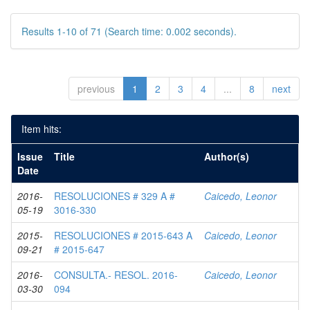
Results 1-10 of 71 (Search time: 0.002 seconds).
previous
1
2
3
4
...
8
next
Item hits:
Issue
Title
Author(s)
Date
2016-
RESOLUCIONES # 329 A #
Caicedo, Leonor
05-19
3016-330
2015-
RESOLUCIONES # 2015-643 A
Caicedo, Leonor
09-21
# 2015-647
2016-
CONSULTA.- RESOL. 2016-
Caicedo, Leonor
03-30
094