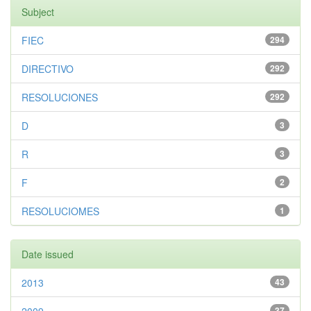
Subject
FIEC
294
DIRECTIVO
292
RESOLUCIONES
292
D
3
R
3
F
2
RESOLUCIOMES
1
Date issued
2013
43
37