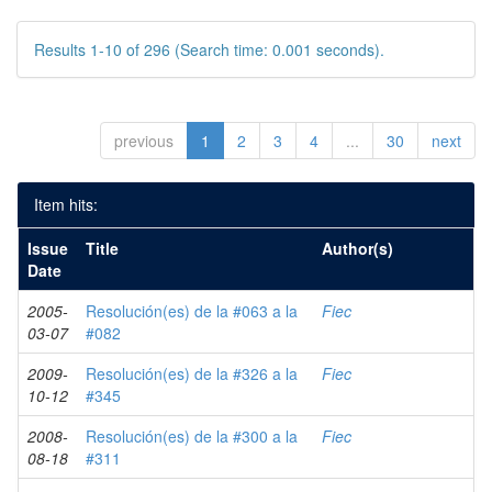
Results 1-10 of 296 (Search time: 0.001 seconds).
previous
1
2
3
4
...
30
next
Item hits:
Issue
Title
Author(s)
Date
2005-
Resolución(es) de la #063 a la
Fiec
03-07
#082
2009-
Resolución(es) de la #326 a la
Fiec
10-12
#345
2008-
Resolución(es) de la #300 a la
Fiec
08-18
#311