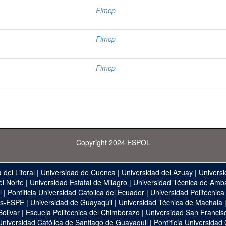
Fimcp
Fimcp
Fimcp
Copyright 2024 ESPOL
 del Litoral
|
Universidad de Cuenca
|
Universidad del Azuay
|
Universi
el Norte
|
Universidad Estatal de Milagro
|
Universidad Técnica de Amb
l
|
Pontificia Universidad Catolica del Ecuador
|
Universidad Politécnica
as-ESPE
|
Universidad de Guayaquil
|
Universidad Técnica de Machala
Bolivar
|
Escuela Politécnica del Chimborazo
|
Universidad San Francis
Universidad Católica de Santiago de Guayaquil
|
Pontificia Universidad