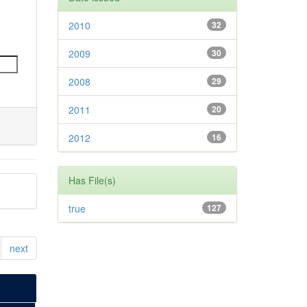
2010
32
2009
30
2008
29
2011
20
2012
16
Has File(s)
true
127
next