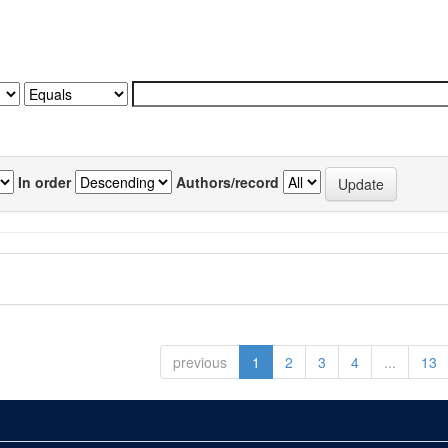
In order
Authors/record
previous
1
2
3
4
...
13