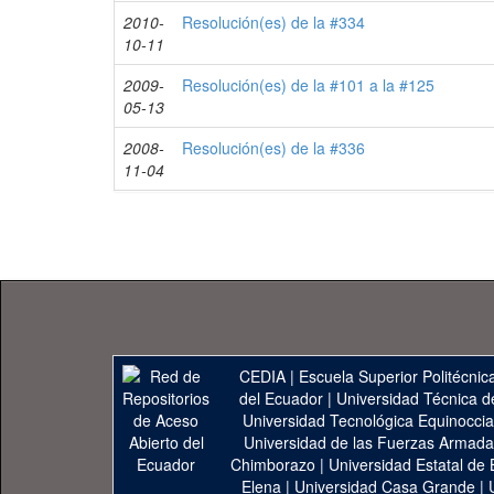
2010-
Resolución(es) de la #334
10-11
2009-
Resolución(es) de la #101 a la #125
05-13
2008-
Resolución(es) de la #336
11-04
CEDIA
|
Escuela Superior Politécnica
del Ecuador
|
Universidad Técnica d
Universidad Tecnológica Equinoccia
Universidad de las Fuerzas Armad
Chimborazo
|
Universidad Estatal de 
Elena
|
Universidad Casa Grande
|