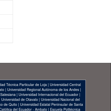
dad Técnica Particular de Loja
|
Universidad Central
ato
|
Universidad Regional Autónoma de los Andes
|
 Salesiana
|
Universidad Internacional del Ecuador
|
|
Universidad de Otavalo
|
Universidad Nacional del
co de Quito
|
Universidad Estatal Peninsular de Santa
 Católica del Ecuador - Ambato
|
Escuela Politécnica