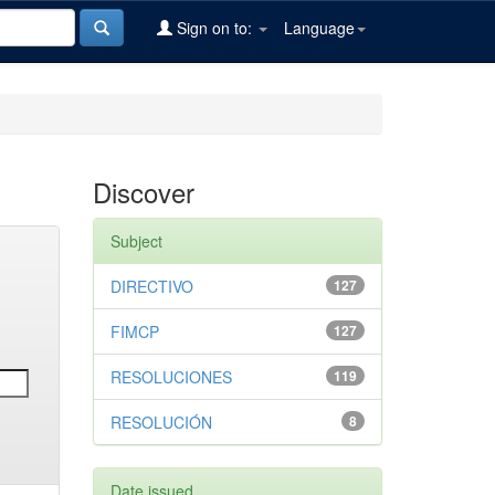
Sign on to:
Language
Discover
Subject
DIRECTIVO
127
FIMCP
127
RESOLUCIONES
119
RESOLUCIÓN
8
Date issued