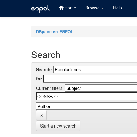
Home
Browse
Help
Skip
navigation
DSpace en ESPOL
Search
Search:
for
Current filters:
Start a new search