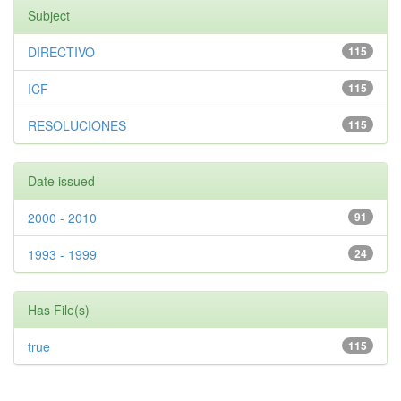
Subject
DIRECTIVO
115
ICF
115
RESOLUCIONES
115
Date issued
2000 - 2010
91
1993 - 1999
24
Has File(s)
true
115