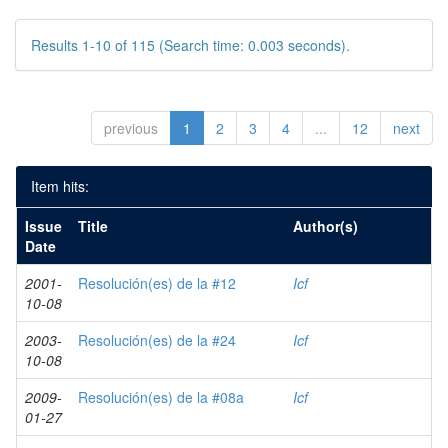
Results 1-10 of 115 (Search time: 0.003 seconds).
previous
1
2
3
4
...
12
next
Item hits:
Issue
Title
Author(s)
Date
2001-
Resolución(es) de la #12
Icf
10-08
2003-
Resolución(es) de la #24
Icf
10-08
2009-
Resolución(es) de la #08a
Icf
01-27