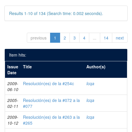
Results 1-10 of 134 (Search time: 0.002 seconds).
previous
1
2
3
4
...
14
next
Item hits:
Issue
Title
Author(s)
Date
2009-
Resolución(es) de la #254c
Icqa
06-10
2005-
Resolución(es) de la #072 a la
Icqa
02-11
#077
2009-
Resolución(es) de la #263 a la
Icqa
10-12
#265