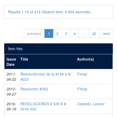
Results 1-10 of 419 (Search time: 0.004 seconds).
previous
1
2
3
4
...
42
next
Item hits:
Issue
Title
Author(s)
Date
2011-
Resolución(es) de la #199 a la
Fimcp
08-22
#223
2012-
Resolución #262
Fimcp
09-27
2016-
RESOLUCIONES # 329 A #
Caicedo, Leonor
05-19
3016-330