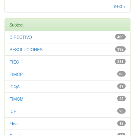
next >
Subject
DIRECTIVO
409
RESOLUCIONES
392
FIEC
231
FIMCP
68
ICQA
47
FIMCM
28
ICF
23
Fiec
13