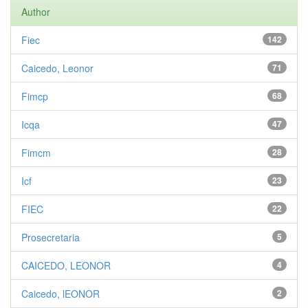
Author
Fiec
142
Caicedo, Leonor
71
Fimcp
68
Icqa
47
Fimcm
28
Icf
23
FIEC
22
Prosecretaria
5
CAICEDO, LEONOR
4
Caicedo, lEONOR
2