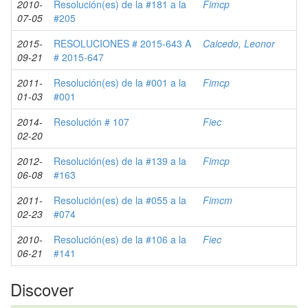
2010-
Resolución(es) de la #181 a la
Fimcp
07-05
#205
2015-
RESOLUCIONES # 2015-643 A
Caicedo, Leonor
09-21
# 2015-647
2011-
Resolución(es) de la #001 a la
Fimcp
01-03
#001
2014-
Resolución # 107
Fiec
02-20
2012-
Resolución(es) de la #139 a la
Fimcp
06-08
#163
2011-
Resolución(es) de la #055 a la
Fimcm
02-23
#074
2010-
Resolución(es) de la #106 a la
Fiec
06-21
#141
Discover