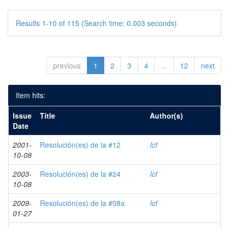
Results 1-10 of 115 (Search time: 0.003 seconds).
previous
1
2
3
4
...
12
next
Item hits:
Issue
Title
Author(s)
Date
2001-
Resolución(es) de la #12
Icf
10-08
2003-
Resolución(es) de la #24
Icf
10-08
2009-
Resolución(es) de la #08a
Icf
01-27