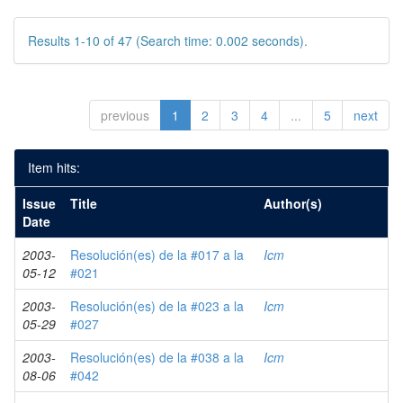
Results 1-10 of 47 (Search time: 0.002 seconds).
previous
1
2
3
4
...
5
next
Item hits:
Issue
Title
Author(s)
Date
2003-
Resolución(es) de la #017 a la
Icm
05-12
#021
2003-
Resolución(es) de la #023 a la
Icm
05-29
#027
2003-
Resolución(es) de la #038 a la
Icm
08-06
#042