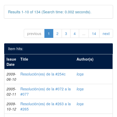
Results 1-10 of 134 (Search time: 0.002 seconds).
previous
1
2
3
4
...
14
next
Item hits:
Issue
Title
Author(s)
Date
2009-
Resolución(es) de la #254c
Icqa
06-10
2005-
Resolución(es) de la #072 a la
Icqa
02-11
#077
2009-
Resolución(es) de la #263 a la
Icqa
10-12
#265