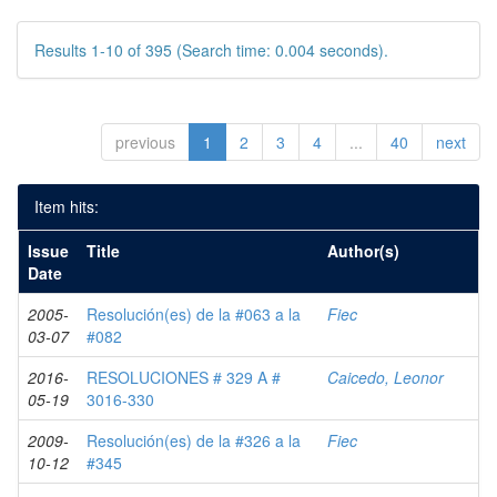
Results 1-10 of 395 (Search time: 0.004 seconds).
previous
1
2
3
4
...
40
next
Item hits:
Issue
Title
Author(s)
Date
2005-
Resolución(es) de la #063 a la
Fiec
03-07
#082
2016-
RESOLUCIONES # 329 A #
Caicedo, Leonor
05-19
3016-330
2009-
Resolución(es) de la #326 a la
Fiec
10-12
#345