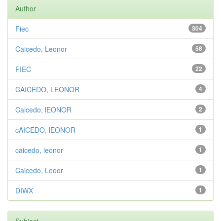
Author
Fiec
304
Caicedo, Leonor
58
FIEC
22
CAICEDO, LEONOR
4
Caicedo, lEONOR
2
cAICEDO, lEONOR
1
caicedo, leonor
1
Caicedo, Leoor
1
DIWX
1