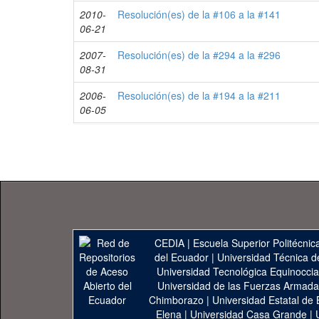
2010-
Resolución(es) de la #106 a la #141
06-21
2007-
Resolución(es) de la #294 a la #296
08-31
2006-
Resolución(es) de la #194 a la #211
06-05
CEDIA
|
Escuela Superior Politécnica
del Ecuador
|
Universidad Técnica d
Universidad Tecnológica Equinoccia
Universidad de las Fuerzas Armad
Chimborazo
|
Universidad Estatal de 
Elena
|
Universidad Casa Grande
|