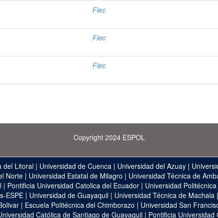
Fiec
Fiec
Fiec
Copyright 2024 ESPOL
 del Litoral
|
Universidad de Cuenca
|
Universidad del Azuay
|
Universi
el Norte
|
Universidad Estatal de Milagro
|
Universidad Técnica de Amb
l
|
Pontificia Universidad Catolica del Ecuador
|
Universidad Politécnica
as-ESPE
|
Universidad de Guayaquil
|
Universidad Técnica de Machala
Bolivar
|
Escuela Politécnica del Chimborazo
|
Universidad San Francis
Universidad Católica de Santiago de Guayaquil
|
Pontificia Universidad