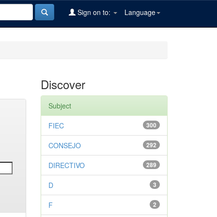
Sign on to:
Language
Discover
Subject
FIEC
300
CONSEJO
292
DIRECTIVO
289
D
3
F
2