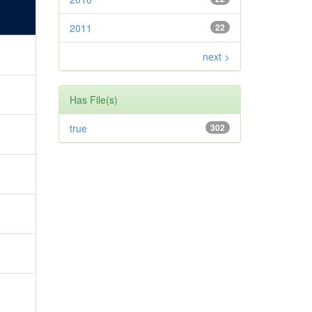
2011
22
next >
Has File(s)
true
302