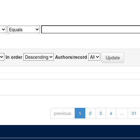
In order
Authors/record
previous
1
2
3
4
...
31