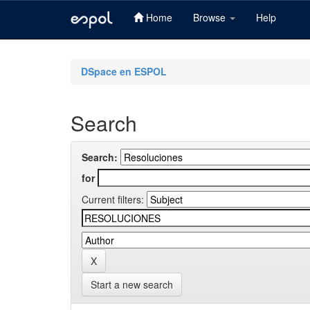
Home
Browse
Help
Skip
navigation
DSpace en ESPOL
Search
Search:
for
Current filters:
Start a new search