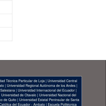
dad Técnica Particular de Loja
|
Universidad Central
ato
|
Universidad Regional Autónoma de los Andes
|
 Salesiana
|
Universidad Internacional del Ecuador
|
|
Universidad de Otavalo
|
Universidad Nacional del
co de Quito
|
Universidad Estatal Peninsular de Santa
 Católica del Ecuador - Ambato
|
Escuela Politécnica