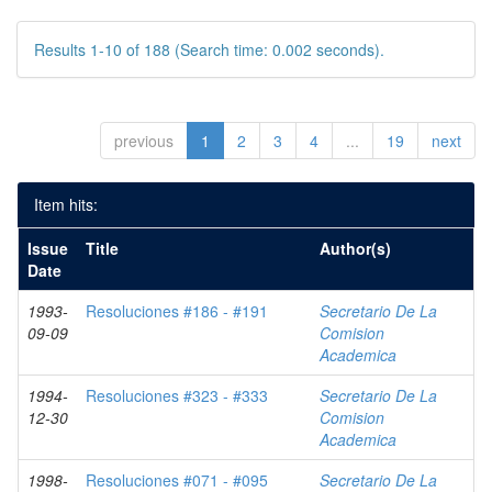
Results 1-10 of 188 (Search time: 0.002 seconds).
previous
1
2
3
4
...
19
next
Item hits:
Issue
Title
Author(s)
Date
1993-
Resoluciones #186 - #191
Secretario De La
09-09
Comision
Academica
1994-
Resoluciones #323 - #333
Secretario De La
12-30
Comision
Academica
1998-
Resoluciones #071 - #095
Secretario De La