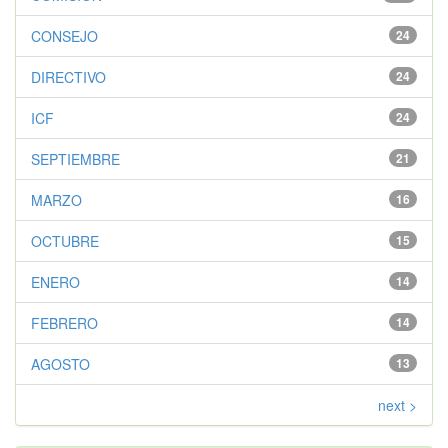
CONSEJO
24
DIRECTIVO
24
ICF
24
SEPTIEMBRE
21
MARZO
16
OCTUBRE
15
ENERO
14
FEBRERO
14
AGOSTO
13
next >