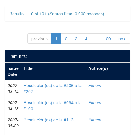
Results 1-10 of 191 (Search time: 0.002 seconds).
previous
1
2
3
4
...
20
next
Item hits:
Issue
Title
Author(s)
Date
2007-
Resolución(es) de la #206 a la
Fimcm
08-14
#207
2007-
Resolución(es) de la #094 a la
Fimcm
04-13
#100
2007-
Resolución(es) de la #113
Fimcm
05-29