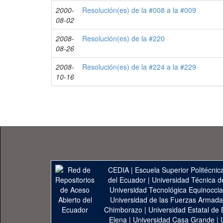
2000-
Resolución(es) de la #008 a la #009
08-02
2008-
Resolución(es) de la #220
08-26
2008-
Resolución(es) de la #224 a la #229
10-16
CEDIA
|
Escuela Superior Politécnica
del Ecuador
|
Universidad Técnica d
Universidad Tecnológica Equinoccia
Universidad de las Fuerzas Armad
Chimborazo
|
Universidad Estatal de 
Elena
|
Universidad Casa Grande
|