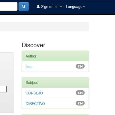
Sign on to:
Language
Discover
Author
Icqa
134
Subject
CONSEJO
134
DIRECTIVO
134