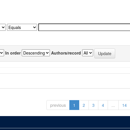
In order
Authors/record
previous
1
2
3
4
...
14