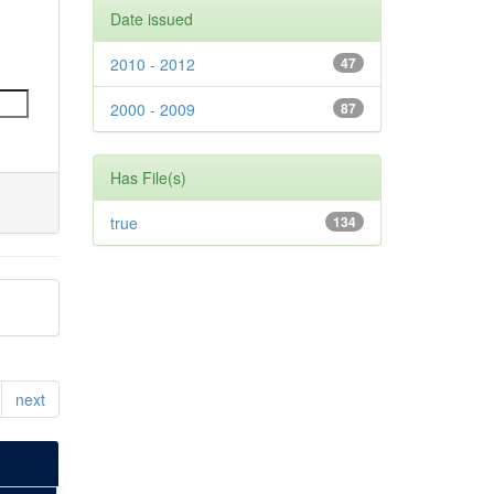
Date issued
2010 - 2012
47
2000 - 2009
87
Has File(s)
true
134
next