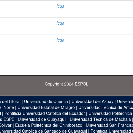
Icqa
Icqa
Icqa
Copyright 2024 ESPOL
 del Litoral
|
Universidad de Cuenca
|
Universidad del Azuay
|
Universi
el Norte
|
Universidad Estatal de Milagro
|
Universidad Técnica de Amb
l
|
Pontificia Universidad Catolica del Ecuador
|
Universidad Politécnica
as-ESPE
|
Universidad de Guayaquil
|
Universidad Técnica de Machala
Bolivar
|
Escuela Politécnica del Chimborazo
|
Universidad San Francis
Universidad Católica de Santiago de Guayaquil
|
Pontificia Universidad