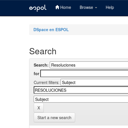
Home
Browse
Help
Skip
navigation
DSpace en ESPOL
Search
Search:
for
Current filters:
Start a new search