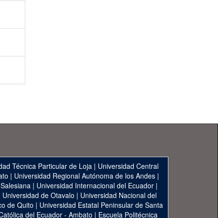
dad Técnica Particular de Loja
|
Universidad Central
ato
|
Universidad Regional Autónoma de los Andes
|
 Salesiana
|
Universidad Internacional del Ecuador
|
|
Universidad de Otavalo
|
Universidad Nacional del
co de Quito
|
Universidad Estatal Peninsular de Santa
 Católica del Ecuador - Ambato
|
Escuela Politécnica