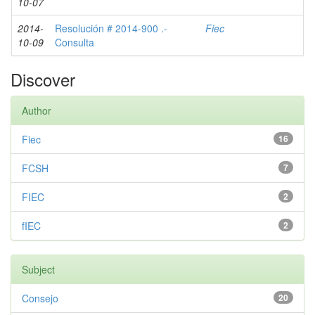
10-07
2014-
Resolución # 2014-900 .-
Fiec
10-09
Consulta
Discover
Author
Fiec
16
FCSH
7
FIEC
2
fIEC
2
Subject
Consejo
20