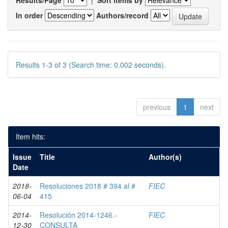
Results/Page
|
Sort items by
In order
Authors/record
Results 1-3 of 3 (Search time: 0.002 seconds).
previous
1
next
Item hits:
Issue
Title
Author(s)
Date
2018-
Resoluciones 2018 # 394 al #
FIEC
06-04
415
2014-
Resolución 2014-1246.-
FIEC
12-30
CONSULTA