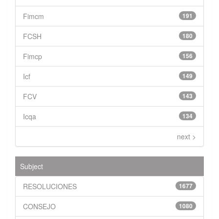
Fimcm
191
FCSH
180
Fimcp
156
Icf
149
FCV
143
Icqa
134
next >
Subject
RESOLUCIONES
1677
CONSEJO
1080