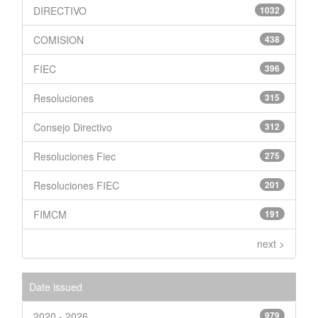
DIRECTIVO
1032
COMISION
438
FIEC
396
Resoluciones
315
Consejo Directivo
312
Resoluciones Fiec
275
Resoluciones FIEC
201
FIMCM
191
next >
Date issued
2020 - 2026
979