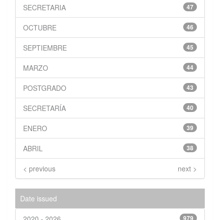
SECRETARIA
47
OCTUBRE
46
SEPTIEMBRE
45
MARZO
44
POSTGRADO
43
SECRETARÍA
40
ENERO
39
ABRIL
38
< previous
next >
Date issued
2020 - 2026
979