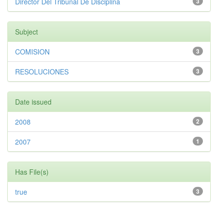
Director Del Tribunal De Disciplina
3
Subject
COMISION
3
RESOLUCIONES
3
Date issued
2008
2
2007
1
Has File(s)
true
3