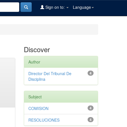
Sign on to:
Language
Discover
Author
Director Del Tribunal De
4
Disciplina
Subject
COMISION
4
RESOLUCIONES
4