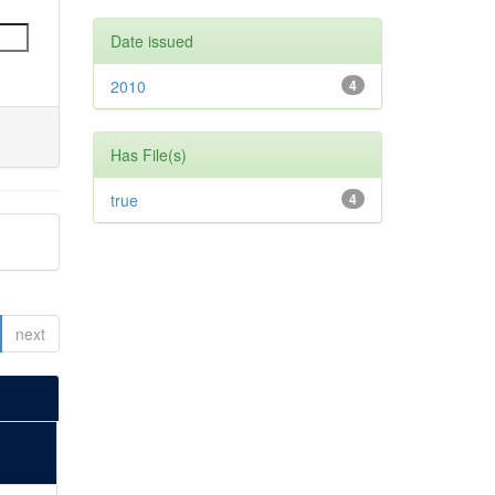
Date issued
2010
4
Has File(s)
true
4
next