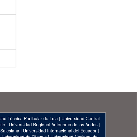
dad Técnica Particular de Loja
|
Universidad Central
ato
|
Universidad Regional Autónoma de los Andes
|
 Salesiana
|
Universidad Internacional del Ecuador
|
|
Universidad de Otavalo
|
Universidad Nacional del