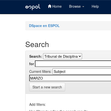
Home
Browse
Help
Skip
navigation
DSpace en ESPOL
Search
Search:
for
Current filters:
Start a new search
Add filters: