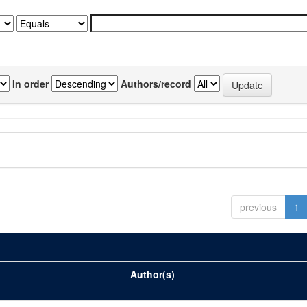
In order
Authors/record
previous
1
Author(s)