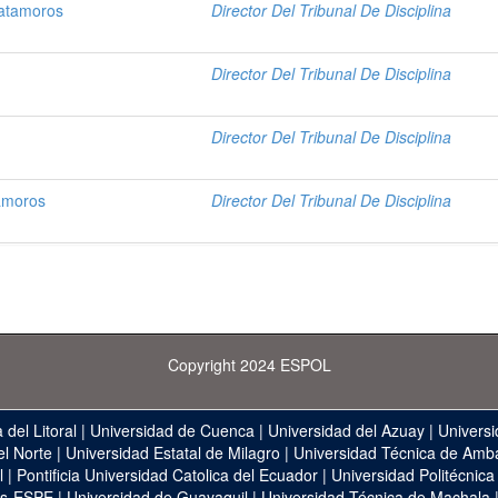
matamoros
Director Del Tribunal De Disciplina
Director Del Tribunal De Disciplina
Director Del Tribunal De Disciplina
tamoros
Director Del Tribunal De Disciplina
Copyright 2024 ESPOL
 del Litoral
|
Universidad de Cuenca
|
Universidad del Azuay
|
Universi
el Norte
|
Universidad Estatal de Milagro
|
Universidad Técnica de Amb
l
|
Pontificia Universidad Catolica del Ecuador
|
Universidad Politécnica
as-ESPE
|
Universidad de Guayaquil
|
Universidad Técnica de Machala