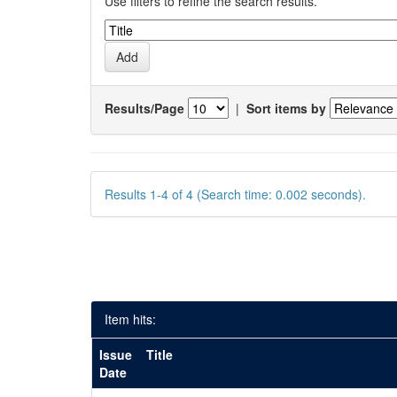
Use filters to refine the search results.
Results/Page
|
Sort items by
Results 1-4 of 4 (Search time: 0.002 seconds).
Item hits:
Issue
Title
Date