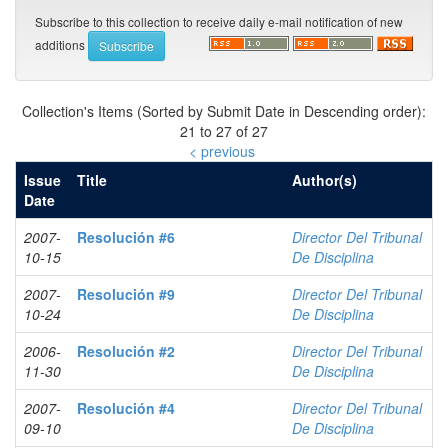
Subscribe to this collection to receive daily e-mail notification of new
additions
Collection's Items (Sorted by Submit Date in Descending order):
21 to 27 of 27
< previous
Issue
Title
Author(s)
Date
2007-
Resolución #6
Director Del Tribunal
10-15
De Disciplina
2007-
Resolución #9
Director Del Tribunal
10-24
De Disciplina
2006-
Resolución #2
Director Del Tribunal
11-30
De Disciplina
2007-
Resolución #4
Director Del Tribunal
09-10
De Disciplina