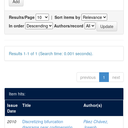
Results/Page
|
Sort items by
In order
Authors/record
Results 1-1 of 1 (Search time: 0.001 seconds).
previous
1
next
Item hits:
Issue
Title
Author(s)
Date
2010
Discretizing bifurcation
Páez Chávez,
diagrams near codimensión
Joseph