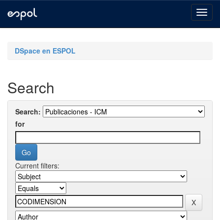
Skip
navigation
DSpace en ESPOL
Search
Search:
for
Current filters: