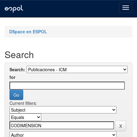
Skip
navigation
DSpace en ESPOL
Search
Search:
for
Current filters: