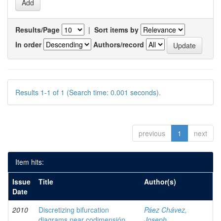
Results/Page
|
Sort items by
In order
Authors/record
Results 1-1 of 1 (Search time: 0.001 seconds).
previous
1
next
Item hits:
Issue
Title
Author(s)
Date
2010
Discretizing bifurcation
Páez Chávez,
diagrams near codimensión
Joseph