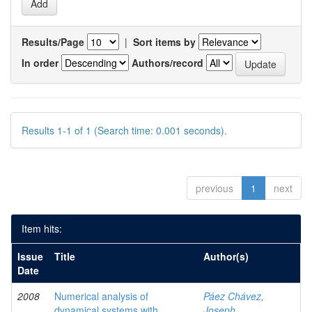
Results/Page
|
Sort items by
In order
Authors/record
Results 1-1 of 1 (Search time: 0.001 seconds).
previous
1
next
Item hits:
Issue
Title
Author(s)
Date
2008
Numerical analysis of
Páez Chávez,
dynamical systems with
Joseph