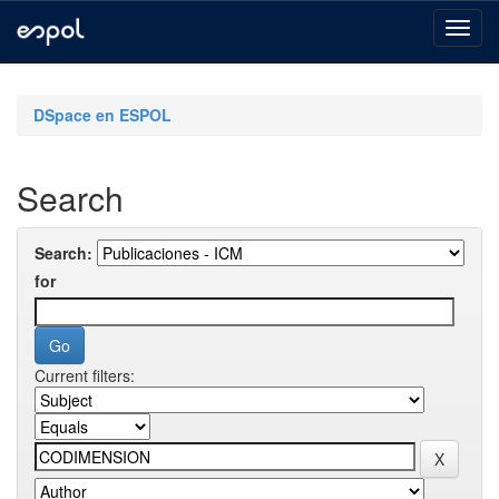
Skip
navigation
DSpace en ESPOL
Search
Search:
for
Current filters: