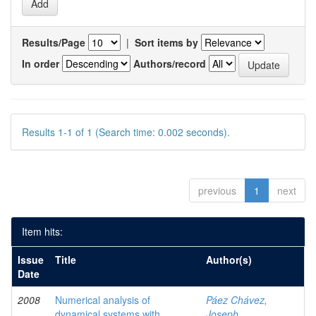
Results/Page
|
Sort items by
In order
Authors/record
Results 1-1 of 1 (Search time: 0.002 seconds).
previous
1
next
Item hits:
Issue
Title
Author(s)
Date
2008
Numerical analysis of
Páez Chávez,
dynamical systems with
Joseph