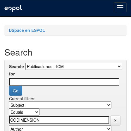
Skip
navigation
DSpace en ESPOL
Search
Search:
for
Current filters: