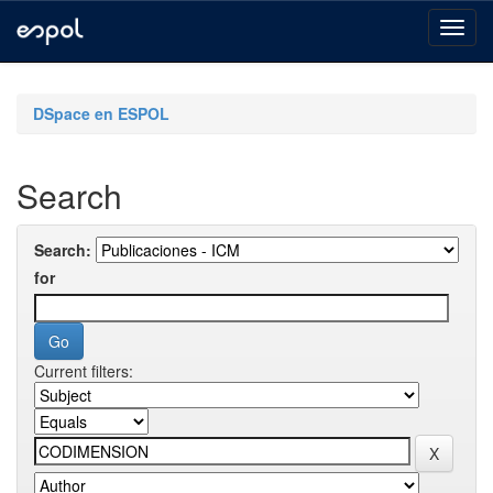
Skip
navigation
DSpace en ESPOL
Search
Search:
for
Current filters: