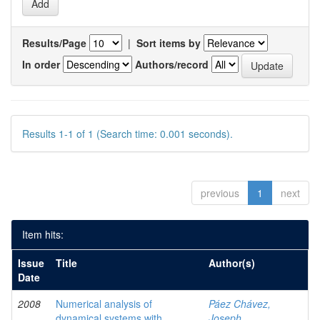
Results/Page
|
Sort items by
In order
Authors/record
Results 1-1 of 1 (Search time: 0.001 seconds).
previous
1
next
Item hits:
Issue
Title
Author(s)
Date
2008
Numerical analysis of
Páez Chávez,
dynamical systems with
Joseph