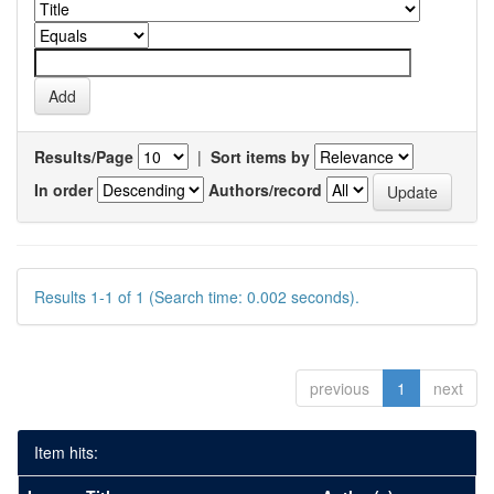
Results/Page
|
Sort items by
In order
Authors/record
Results 1-1 of 1 (Search time: 0.002 seconds).
previous
1
next
Item hits: