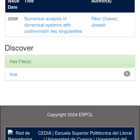
Issue
Title
Author(s)
Date
2008
Numerical analysis of
Páez Chávez,
dynamical systems with
Joseph
codimensión two singularities
Discover
Has File(s)
true
1
Copyright 2024 ESPOL
CEDIA
|
Escuela Superior Politécnica del Litoral
|
Universidad de Cuenca
|
Universidad del