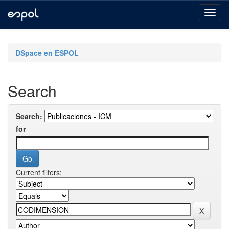
Skip
navigation
DSpace en ESPOL
Search
Search:
for
Current filters: