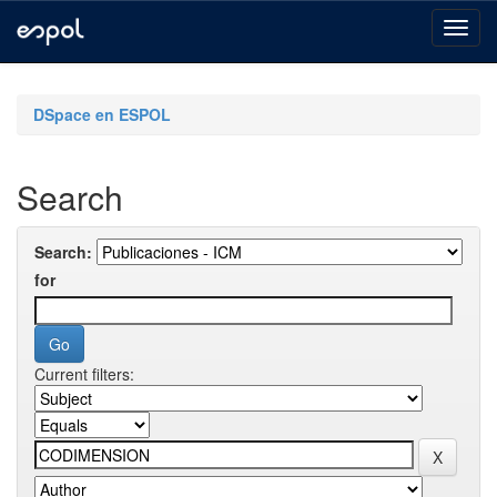
Skip
navigation
DSpace en ESPOL
Search
Search:
for
Current filters: