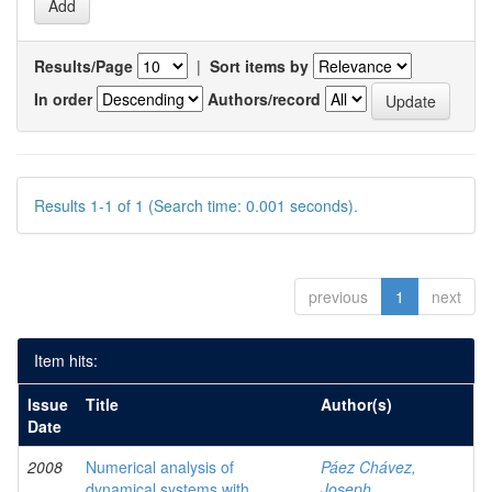
Results/Page
|
Sort items by
In order
Authors/record
Results 1-1 of 1 (Search time: 0.001 seconds).
previous
1
next
Item hits:
Issue
Title
Author(s)
Date
2008
Numerical analysis of
Páez Chávez,
dynamical systems with
Joseph