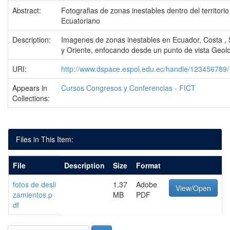
Abstract:
Fotografias de zonas inestables dentro del territorio
Ecuatoriano
Description:
Imagenes de zonas inestables en Ecuador, Costa , 
y Oriente, enfocando desde un punto de vista Geol
URI:
http://www.dspace.espol.edu.ec/handle/123456789
Appears in
Cursos Congresos y Conferencias - FICT
Collections:
Files in This Item:
File
Description
Size
Format
fotos de desli
1.37
Adobe
View/Open
zamientos.p
MB
PDF
df