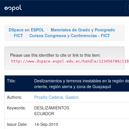
Skip
navigation
DSpace en ESPOL
Materiales de Grado y Postgrado
FICT
Cursos Congresos y Conferencias - FICT
Please use this identifier to cite or link to this item:
http://www.dspace.espol.edu.ec/handle/123456789/119
Title:
Deslizamientos y terrenos inestables en la región de
oriente, región sierra y zona de Guayaquil
Authors:
Proaño Cadena, Gaston
Keywords:
DESLIZAMIENTOS
ECUADOR
Issue Date:
14-Sep-2010