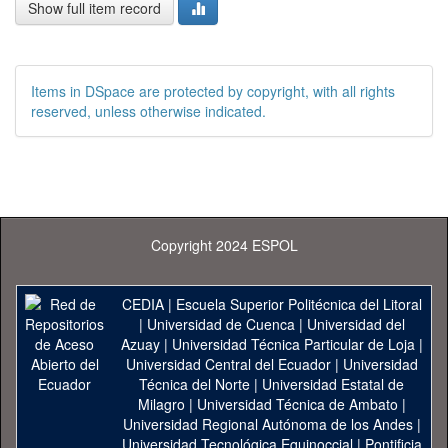
Show full item record
Items in DSpace are protected by copyright, with all rights
reserved, unless otherwise indicated.
Copyright 2024 ESPOL
CEDIA
|
Escuela Superior Politécnica del Litoral
|
Universidad de Cuenca
|
Universidad del
Azuay
|
Universidad Técnica Particular de Loja
|
Universidad Central del Ecuador
|
Universidad
Técnica del Norte
|
Universidad Estatal de
Milagro
|
Universidad Técnica de Ambato
|
Universidad Regional Autónoma de los Andes
|
Universidad Tecnológica Equinoccial
|
Pontificia