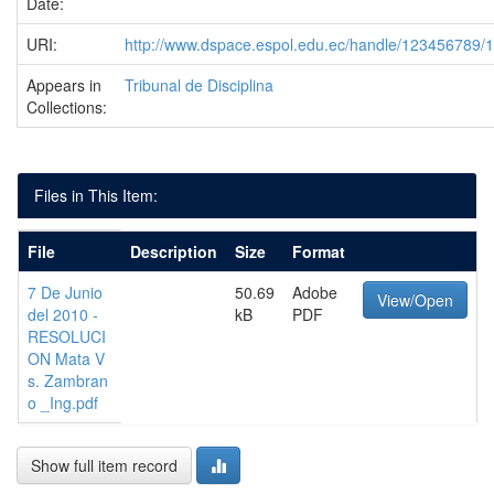
Date:
URI:
http://www.dspace.espol.edu.ec/handle/123456789/
Appears in
Tribunal de Disciplina
Collections:
Files in This Item:
File
Description
Size
Format
7 De Junio
50.69
Adobe
View/Open
del 2010 -
kB
PDF
RESOLUCI
ON Mata V
s. Zambran
o _Ing.pdf
Show full item record