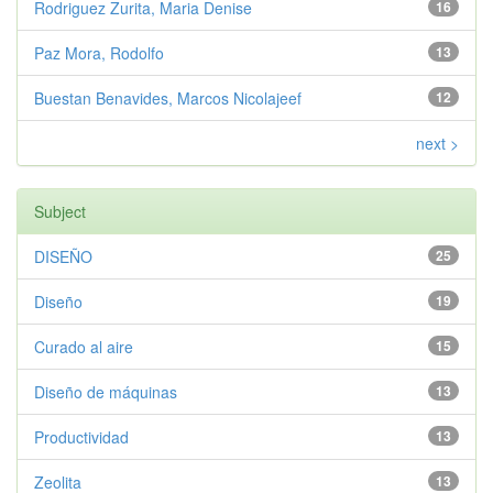
Rodriguez Zurita, Maria Denise
16
Paz Mora, Rodolfo
13
Buestan Benavides, Marcos Nicolajeef
12
next >
Subject
DISEÑO
25
Diseño
19
Curado al aire
15
Diseño de máquinas
13
Productividad
13
Zeolita
13