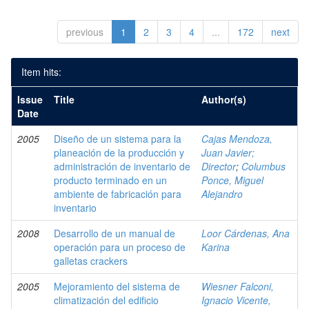
previous
1
2
3
4
...
172
next
Item hits:
Issue
Title
Author(s)
Date
2005
Diseño de un sistema para la
Cajas Mendoza,
planeación de la producción y
Juan Javier;
administración de inventario de
Director
;
Columbus
producto terminado en un
Ponce, Miguel
ambiente de fabricación para
Alejandro
inventario
2008
Desarrollo de un manual de
Loor Cárdenas, Ana
operación para un proceso de
Karina
galletas crackers
2005
Mejoramiento del sistema de
Wiesner Falconi,
climatización del edificio
Ignacio Vicente,