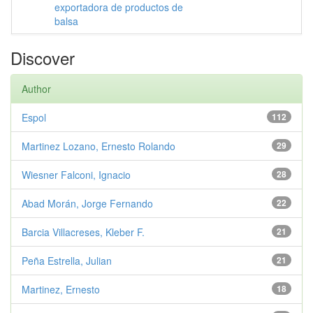
exportadora de productos de
balsa
Discover
Author
Espol
112
Martinez Lozano, Ernesto Rolando
29
Wiesner Falconi, Ignacio
28
Abad Morán, Jorge Fernando
22
Barcia Villacreses, Kleber F.
21
Peña Estrella, Julian
21
Martinez, Ernesto
18