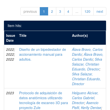
previous
1
2
3
4
...
120
next
Item hits:
Issue
Title
Author(s)
Date
2022;
Diseño de un bipedestador de
Álava Bravo, Carlos
2022;
accionamiento manual para
Danilo
;
Álava Bravo,
2022
adultos.
Carlos Danilo
;
Silva
Salazar, Christian
Eduardo, Director
;
Silva Salazar,
Christian Eduardo,
Director
2023
Protocolo de adquisición de
Helguero Alcívar,
datos anatómicos utilizando
Carlos Gabriel,
tecnología de escaneo 3D para
Director
;
Asencio
proyecto Zule
Pisfil, Kerlly Denise
;