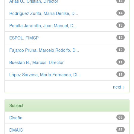
Arias U., Cristian, Director
14
Rodríguez Zurita, María Denise, D...
14
Peralta Jaramillo, Juan Manuel, D...
13
ESPOL. FIMCP
12
Fajardo Pruna, Marcelo Rodolfo, D...
12
Buestán B., Marcos, Director
11
López Sarzosa, María Fernanda, Di...
11
next >
Subject
Diseño
65
DMAIC
55