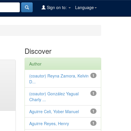
Sign on to:
Language
Discover
Author
(coautor) Reyna Zamora, Kelvin
1
D...
(coautor) González Yagual
1
Charly ...
Aguirre Celi, Yober Manuel
1
Aguirre Reyes, Henry
1