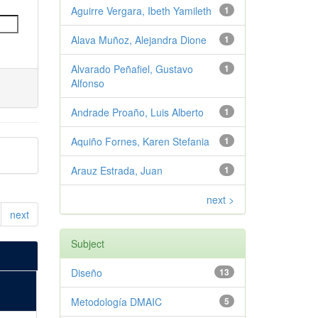
Aguirre Vergara, Ibeth Yamileth
1
Alava Muñoz, Alejandra Dione
1
Alvarado Peñafiel, Gustavo
1
Alfonso
Andrade Proaño, Luis Alberto
1
Aquiño Fornes, Karen Stefania
1
Arauz Estrada, Juan
1
next >
next
Subject
Diseño
13
Metodología DMAIC
5