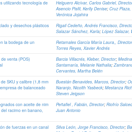
s utilizando tecnología de
Helguero Alcívar, Carlos Gabriel, Directo
Asencio Pisfil, Kerlly Denise
;
Cruz Plaza,
Verónica Jojahira
clado y desechos plásticos
Rigail Cedeño, Andrés Francisco, Direct
Salazar Sánchez, Karla
;
López Salazar, 
 en la bodega de un
Retamales García María Laura,, Directo
Torres Reyes, Xavier Andrés
s de venta (POS)
Barcia Villacrés, Kleber, Director
;
Medin
al
Santamaría, Melanie Nathalia
;
Zambran
Cervantes, Martha Belén
 de SKU y calibre (1,8 mm
Buestán Benavides, Marcos, Director
;
O
a empresa de balanceado
Naranjo, Nicolth Yasbeck
;
Mestanza Rich
Steven Jeigson
regnados con aceite de nim
Peñafiel , Fabián, Director
;
Riofrío Salce
a del racimo en banano,
Juan Antonio
ón de fuerzas en un canal
Silva León, Jorge Francisco, Director
;
Ba