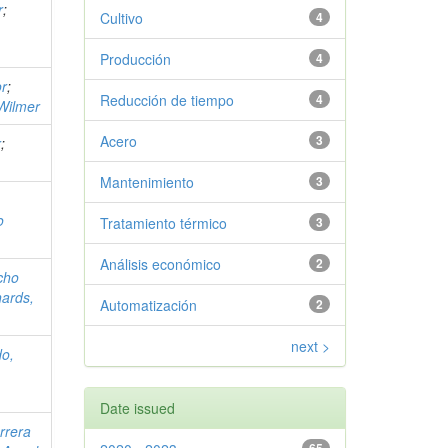
r
;
Cultivo
4
Producción
4
or
;
Reducción de tiempo
4
Wilmer
Acero
3
r
;
Mantenimiento
3
a
o
Tratamiento térmico
3
Análisis económico
2
cho
ards,
Automatización
2
next >
do,
Date issued
rrera