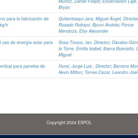
Muñoz, Daniel Felipe
;
Encarnación Laje,
Bryan
o para la fabricación de
Quilambaqui Jara, Miguel Ángel, Directo
kg/h
Rosado Robayo, Byron Andrés
;
Ponce
Mendoza, Eloy Alexander
l uso de energía solar para
Sosa Tinoco, Ian, Director
;
Dávalos Góm
la Torre, Emilia Isabel
;
Ibarra Buenaño. 
Miguel
ertical para paneles de
Hurel, Jorge Luis , Director
;
Barreno Mor
Kevin Milton
;
Torres Cazar, Leandro Joel
Copyright 2024 ESPOL