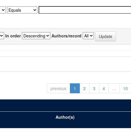
In order
Authors/record
previous
1
2
3
4
...
10
Author(s)