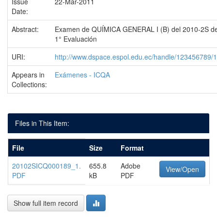
Issue
22-Mar-2011
Date:
Abstract:
Examen de QUÍMICA GENERAL I (B) del 2010-2S de
1° Evaluación
URI:
http://www.dspace.espol.edu.ec/handle/123456789/
Appears in
Exámenes - ICQA
Collections:
Files in This Item:
File
Size
Format
20102SICQ000189_1.
655.8
Adobe
View/Open
PDF
kB
PDF
Show full item record