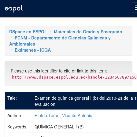
Skip
navigation
DSpace en ESPOL
Materiales de Grado y Postgrado
FCNM - Departamento de Ciencias Químicas y
Ambientales
Exámenes - ICQA
Please use this identifier to cite or link to this item:
http://www.dspace.espol.edu.ec/handle/123456789/150
Title:
Examen de química general I (b) del 2010-2s de la 1
evaluación
Authors:
Riofrio Teran, Vicente Antonio
Keywords:
QUÍMICA GENERAL I (B)