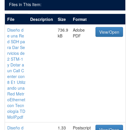
Files in This Item:
File
Description
Size
Format
Diseño d
736.9
Adobe
View/Open
e una Re
kB
PDF
d SDH pa
ra Dar Se
rvicios de
2 STM-1
y Dotar a
un Call C
enter con
8 E1 Utiliz
ando una
Red Metr
oEthernet
con Tecn
ología TD
MoIP.pdf
Diseño d
1.33
Postscript
View/Open