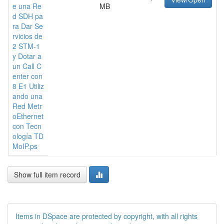
e una Re
MB
d SDH pa
ra Dar Se
rvicios de
2 STM-1
y Dotar a
un Call C
enter con
8 E1 Utiliz
ando una
Red Metr
oEthernet
con Tecn
ología TD
MoIP.ps
Show full item record
Items in DSpace are protected by copyright, with all rights