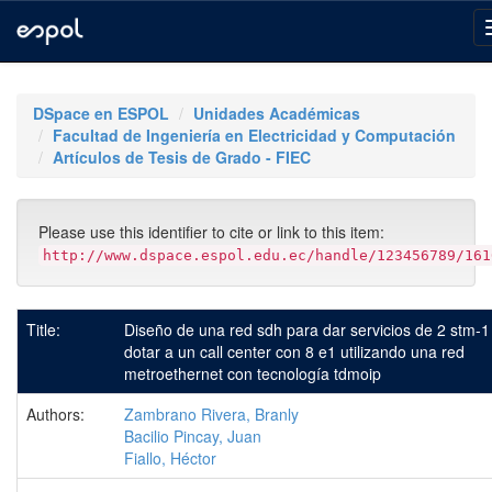
Skip
navigation
DSpace en ESPOL
Unidades Académicas
Facultad de Ingeniería en Electricidad y Computación
Artículos de Tesis de Grado - FIEC
Please use this identifier to cite or link to this item:
http://www.dspace.espol.edu.ec/handle/123456789/161
Title:
Diseño de una red sdh para dar servicios de 2 stm-1
dotar a un call center con 8 e1 utilizando una red
metroethernet con tecnología tdmoip
Authors:
Zambrano Rivera, Branly
Bacilio Pincay, Juan
Fiallo, Héctor