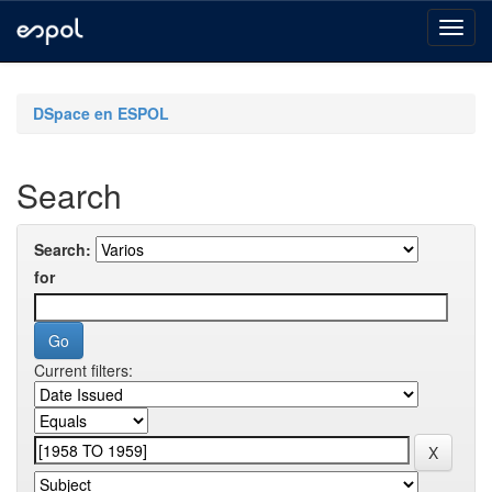
Skip
navigation
DSpace en ESPOL
Search
Search:
for
Current filters: