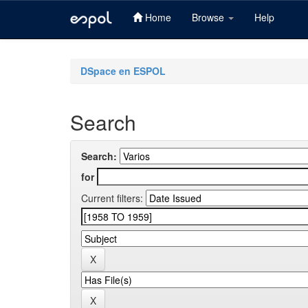
Home
Browse
Help
Skip
navigation
DSpace en ESPOL
Search
Search:
for
Current filters: