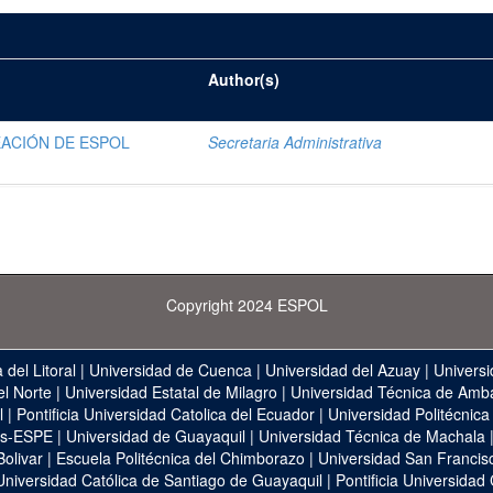
Author(s)
EACIÓN DE ESPOL
Secretaria Administrativa
Copyright 2024 ESPOL
 del Litoral
|
Universidad de Cuenca
|
Universidad del Azuay
|
Universi
el Norte
|
Universidad Estatal de Milagro
|
Universidad Técnica de Amb
l
|
Pontificia Universidad Catolica del Ecuador
|
Universidad Politécnica
as-ESPE
|
Universidad de Guayaquil
|
Universidad Técnica de Machala
Bolivar
|
Escuela Politécnica del Chimborazo
|
Universidad San Francis
Universidad Católica de Santiago de Guayaquil
|
Pontificia Universidad