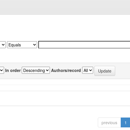
In order
Authors/record
previous
1