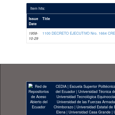
Item hits:
Issue
Title
Date
1958-
1100 DECRETO EJECUTIVO Nro. 1664 CR
10-29
CEDIA
|
Escuela Superior Politécnica
del Ecuador
|
Universidad Técnica d
Universidad Tecnológica Equinoccia
Universidad de las Fuerzas Armad
Chimborazo
|
Universidad Estatal de 
Elena
|
Universidad Casa Grande
|