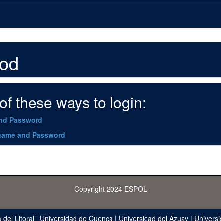
hod
f these ways to login:
and Password
name and Password
Copyright 2024 ESPOL
 del Litoral
|
Universidad de Cuenca
|
Universidad del Azuay
|
Universi