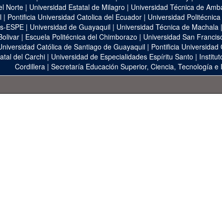
el Norte
|
Universidad Estatal de Milagro
|
Universidad Técnica de Amb
l
|
Pontificia Universidad Catolica del Ecuador
|
Universidad Politécnica
as-ESPE
|
Universidad de Guayaquil
|
Universidad Técnica de Machala
Bolivar
|
Escuela Politécnica del Chimborazo
|
Universidad San Francis
Universidad Católica de Santiago de Guayaquil
|
Pontificia Universidad
atal del Carchi
|
Universidad de Especialidades Espíritu Santo
|
Institu
Cordillera
|
Secretaría Educación Superior, Ciencia, Tecnología e