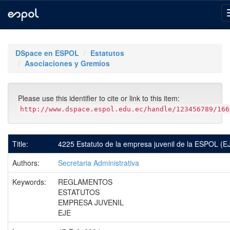
Skip
navigation
DSpace en ESPOL
Estatutos
Asociaciones y Gremios
Please use this identifier to cite or link to this item:
http://www.dspace.espol.edu.ec/handle/123456789/166
Title:
4225 Estatuto de la empresa juvenil de la ESPOL (E
Authors:
Secretaria Administrativa
Keywords:
REGLAMENTOS
ESTATUTOS
EMPRESA JUVENIL
EJE