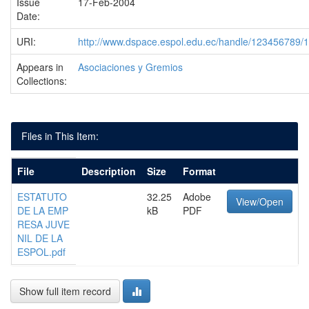
Issue
17-Feb-2004
Date:
URI:
http://www.dspace.espol.edu.ec/handle/123456789/
Appears in
Asociaciones y Gremios
Collections:
Files in This Item:
File
Description
Size
Format
ESTATUTO
32.25
Adobe
View/Open
DE LA EMP
kB
PDF
RESA JUVE
NIL DE LA
ESPOL.pdf
Show full item record