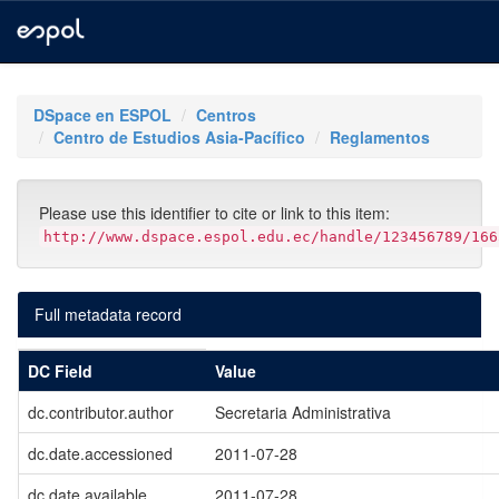
Skip
navigation
DSpace en ESPOL
Centros
Centro de Estudios Asia-Pacífico
Reglamentos
Please use this identifier to cite or link to this item:
http://www.dspace.espol.edu.ec/handle/123456789/166
Full metadata record
DC Field
Value
dc.contributor.author
Secretaria Administrativa
dc.date.accessioned
2011-07-28
dc.date.available
2011-07-28