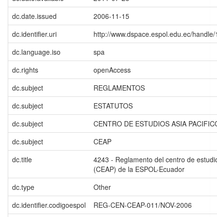
dc.date.issued
2006-11-15
dc.identifier.uri
http://www.dspace.espol.edu.ec/handl
dc.language.iso
spa
dc.rights
openAccess
dc.subject
REGLAMENTOS
dc.subject
ESTATUTOS
dc.subject
CENTRO DE ESTUDIOS ASIA PACIFIC
dc.subject
CEAP
dc.title
4243 - Reglamento del centro de estudio
(CEAP) de la ESPOL-Ecuador
dc.type
Other
dc.identifier.codigoespol
REG-CEN-CEAP-011/NOV-2006